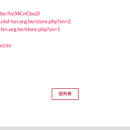
u.be/hy34CnCbo2I
.ckd-tsn.org.tw/store.php?sn=2
tsn.org.tw/store.php?sn=1
回列表