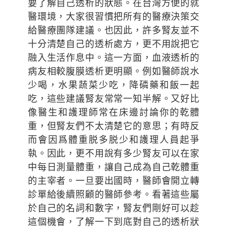
要了解自己透析的狀態。在台灣方便的就
醫環境，大家很習慣把所有的醫療決策交
給醫療團隊建議。也因此，許多腎友並不
十分清楚自己的透析處方，更不用說把它
融入生活作息中。這一方面，血液透析的
病友相較腹膜透析更明顯。例如醫師說水
少喝，水果蔬菜少吃，降磷藥和飯一起
吃，這些建議腎友常常一知半解。又好比
像醫生和護理師常在床邊討論你的乾體
重，但腎友們不太清楚它的意思；有時反
而會因爲體重脱多脱少和護理人員起爭
執。因此，更不用說有多少腎友可以在家
中每日測量體重，讓自己成為自己乾體重
的主宰者。一旦要出國時，醫師會開立轉
診單給後續照顧的醫師參考。看著這些屬
於自己的名詞和數字，腎友們剛好可以趁
這個機會，了解一下到底對自己的透析狀