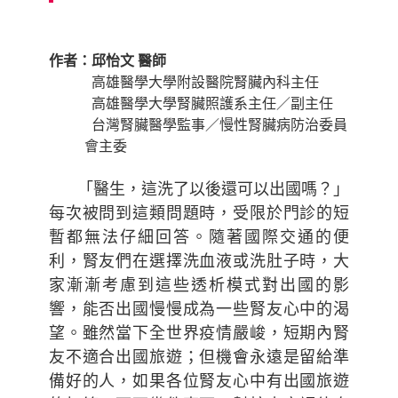
作者：邱怡文 醫師
高雄醫學大學附設醫院腎臟內科主任
高雄醫學大學腎臟照護系主任／副主任
台灣腎臟醫學監事／慢性腎臟病防治委員
會主委
「醫生，這洗了以後還可以出國嗎？」
每次被問到這類問題時，受限於門診的短
暫都無法仔細回答。隨著國際交通的便
利，腎友們在選擇洗血液或洗肚子時，大
家漸漸考慮到這些透析模式對出國的影
響，能否出國慢慢成為一些腎友心中的渴
望。雖然當下全世界疫情嚴峻，短期內腎
友不適合出國旅遊；但機會永遠是留給準
備好的人，如果各位腎友心中有出國旅遊