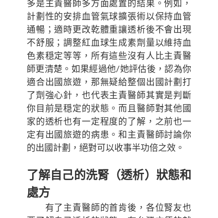
多是主責醫師多方面處置的結果。例如，
計劃性的安排血管氣球擴張術以保持血管
通暢；適時更改乾體重讓透析後不會出現
不舒服；調整紅血球生成素劑量以維持血
色素穏定等等，所有這些沒有人比主責醫
師更清楚。如果經過他/她評估後，認為你
適合出國旅遊，那無疑給整個出國計劃打
了劑強心針，也代表主責醫師其實是判斷
你目前是穏定的狀態。而且醫師對其他國
家的透析也有一定程度的了解，之前也一
定有出國旅遊的病患。和主責醫師討論你
的出國計劃，絕對可以收事半功倍之效。
了解自己的洗腎（透析）狀態和
處方
有了主責醫師的首肯後，各位腎友也