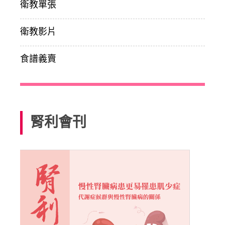
衛教單張
衛教影片
食譜義賣
腎利會刊