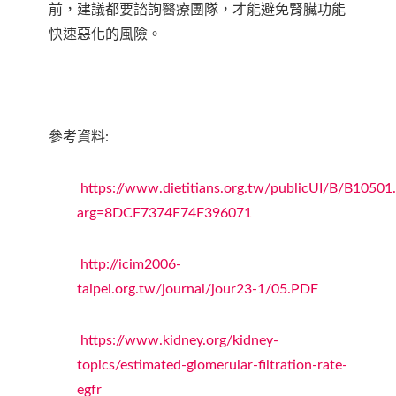
前，建議都要諮詢醫療團隊，才能避免腎臟功能
快速惡化的風險。
參考資料:
https://www.dietitians.org.tw/publicUI/B/B10501
arg=8DCF7374F74F396071
http://icim2006-
taipei.org.tw/journal/jour23-1/05.PDF
https://www.kidney.org/kidney-
topics/estimated-glomerular-filtration-rate-
egfr