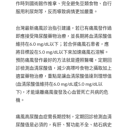
作時到國術館作推拿、完全避免豆類食物、自行
服用利尿劑等，反而導致病情更加嚴重。
台灣最新痛風診治指引建議，若已有痛風發作過
即應接受降尿酸藥物治療，並長期將血清尿酸值
維持在6.0 mg/dL以下；若合併痛風石患者，應
將目標設在5.0 mg/dL以下來加速痛風石溶解。
預防痛風發作最好的方法就是遵照醫囑，定期回
診檢測血清尿酸值，減少高嘌呤食物之攝取加上
適當藥物治療，重點是讓血清尿酸值達到理想值
(血清尿酸值維持在6.0 mg/dL或5.0 mg/dL以
下)，才能遠離痛風復發及心血管死亡共病的危
機。
痛風高尿酸血症需長期控制，定期回診檢測血清
尿酸值是必須的，有肝、腎功能不全、結石病史