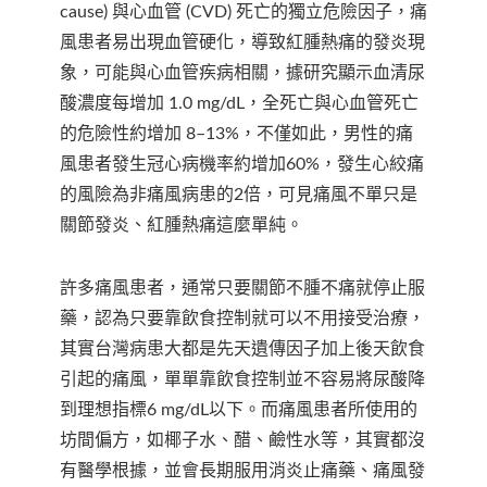
cause) 與心血管 (CVD) 死亡的獨立危險因子，痛
風患者易出現血管硬化，導致紅腫熱痛的發炎現
象，可能與心血管疾病相關，據研究顯示血清尿
酸濃度每增加 1.0 mg/dL，全死亡與心血管死亡
的危險性約增加 8–13%，不僅如此，男性的痛
風患者發生冠心病機率約增加60%，發生心絞痛
的風險為非痛風病患的2倍，可見痛風不單只是
關節發炎、紅腫熱痛這麼單純。
許多痛風患者，通常只要關節不腫不痛就停止服
藥，認為只要靠飲食控制就可以不用接受治療，
其實台灣病患大都是先天遺傳因子加上後天飲食
引起的痛風，單單靠飲食控制並不容易將尿酸降
到理想指標6 mg/dL以下。而痛風患者所使用的
坊間偏方，如椰子水、醋、鹼性水等，其實都沒
有醫學根據，並會長期服用消炎止痛藥、痛風發