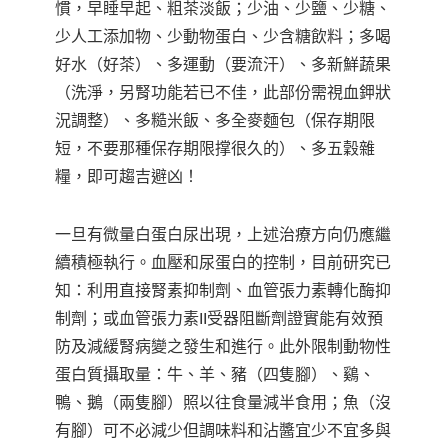
慣，早睡早起、粗茶淡飯；少油、少鹽、少糖、
少人工添加物、少動物蛋白、少含糖飲料；多喝
好水（好茶）、多運動（要流汗）、多新鮮蔬果
（洗淨，另腎功能若已不佳，此部份需視血鉀狀
況調整）、多糙米飯、多全麥麵包（保存期限
短，不要那種保存期限撑很久的）、多五穀雜
糧，即可趨吉避凶！
一旦有微量白蛋白尿出現，上述治療方向仍應繼
續積極執行。血壓和尿蛋白的控制，目前研究已
知：利用直接腎素抑制劑、血管張力素轉化酶抑
制劑；或血管張力素II受器阻斷劑證實能有效預
防及減緩腎病變之發生和進行。此外限制動物性
蛋白質攝取量：牛、羊、豬（四隻腳）、鷄、
鴨、鵝（兩隻腳）照以往食量減半食用；魚（沒
有腳）可不必減少但調味料和沾醬宜少不宜多與