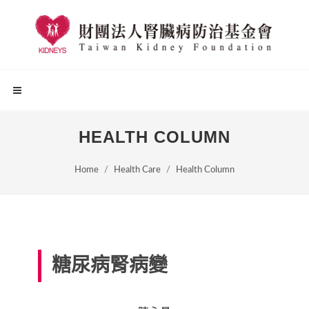
HEALTH COLUMN
Home
Health Care
Health Column
糖尿病腎病變