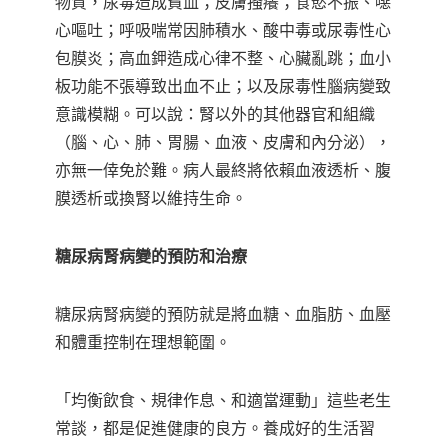
物質，尿毒造成貧血；皮膚搔癢；食慾不振、噁
心嘔吐；呼吸喘常因肺積水、酸中毒或尿毒性心
包膜炎；高血鉀造成心律不整、心臟亂跳；血小
板功能不張導致出血不止；以及尿毒性腦病變致
意識模糊。可以說：腎以外的其他器官和組織
（腦、心、肺、胃腸、血液、皮膚和內分泌），
亦無一倖免於難。病人最終將依賴血液透析、腹
膜透析或換腎以維持生命。
糖尿病腎病變的預防和治療
糖尿病腎病變的預防就是將血糖、血脂肪、血壓
和體重控制在理想範圍。
「均衡飲食、規律作息、和適當運動」這些老生
常談，都是促進健康的良方。養成好的生活習