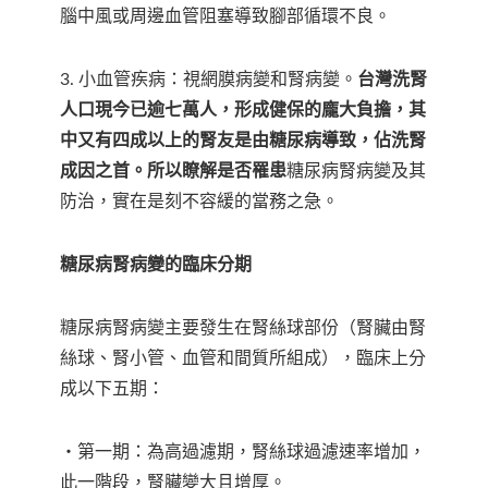
腦中風或周邊血管阻塞導致腳部循環不良。
3. 小血管疾病：視網膜病變和腎病變。
台灣洗腎
人口現今已逾七萬人，形成健保的龐大負擔，其
中又有四成以上的腎友是由糖尿病導致，佔洗腎
成因之首。所以瞭解是否罹患
糖尿病腎病變及其
防治，實在是刻不容緩的當務之急。
糖尿病腎病變的臨床分期
糖尿病腎病變主要發生在腎絲球部份（腎臟由腎
絲球、腎小管、血管和間質所組成），臨床上分
成以下五期：
‧第一期：為高過濾期，腎絲球過濾速率增加，
此一階段，腎臟變大且增厚。