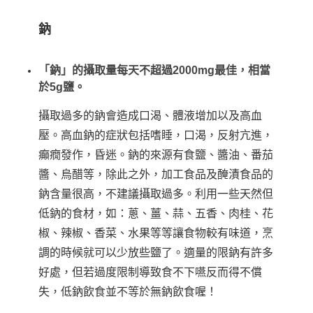
鈉
「鈉」的攝取量每天不超過2000mg最佳，相當
於5g鹽。
攝取過多的鈉會造成口渴、體液增加以及高血
壓。高血鈉的症狀包括嗜睡，口渴，反射亢進，
癲癇發作，昏迷。鈉的來源有食鹽、醬油、番茄
醬、烏醋等，除此之外，加工食品及醃漬食品的
鈉含量很高，不建議攝取過多。利用一些天然但
低鈉的食材，如：蔥、薑、蒜、五香、肉桂、花
椒、辣椒、香菜、水果等等讓食物較有味道，烹
調的時候就可以少放些鹽了。適量的限鈉有許多
好處，但若過度限制導致食不下嚥反而得不償
失，低鈉飲食並不等於無鈉飲食喔！