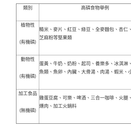
類別
高磷食物舉例
植物性
糙米、麥片、紅豆、綠豆、全麥麵包、杏仁
芝麻粉等堅果類
(有機磷)
動物性
蛋黃、牛奶、奶粉、起司、養樂多、冰淇淋
魚類、魚卵、內臟、大骨湯、肉湯、蝦米、
(有機磷)
加工食品
雞蛋豆腐、可樂、啤酒、三合一咖啡、火腿
燻肉、加工火鍋料
(無機磷)