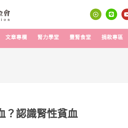
文章專欄
腎力學堂
豐腎食堂
捐款專區
血？認識腎性貧血