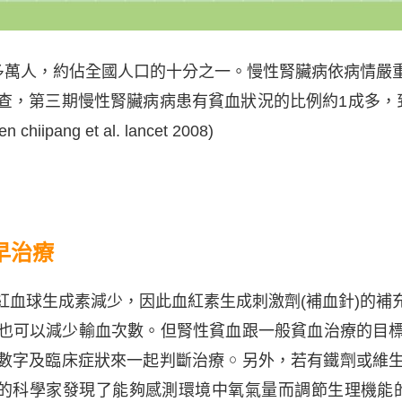
萬人，約佔全國人口的十分之一。慢性腎臟病依病情嚴
查，第三期慢性腎臟病病患有貧血狀況的比例約1成多，
pang et al. lancet 2008)
早治療
球生成素減少，因此血紅素生成刺激劑(補血針)的補
也可以減少輸血次數。但腎性貧血跟一般貧血治療的目
字及臨床症狀來一起判斷治療 ￮ 另外，若有鐵劑或維生
科學家發現了能夠感測環境中氧氣量而調節生理機能的開關─缺氧