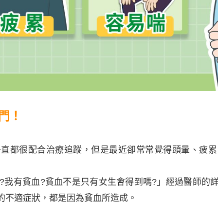
門！
都很配合治療追蹤，但是最近卻常常覺得頭暈、疲累
麼?我有貧血?貧血不是只有女生會得到嗎?」經過醫師
的不適症狀，都是因為貧血所造成。