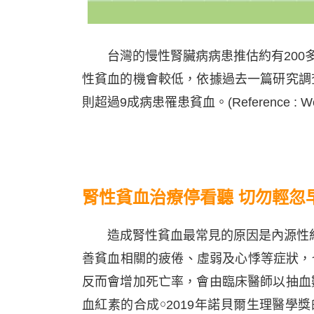
台灣的慢性腎臟病病患推估約有200多
性貧血的機會較低，依據過去一篇研究調
則超過9成病患罹患貧血。(Reference : Wen chii
腎性貧血治療停看聽 切勿輕忽
造成腎性貧血最常見的原因是內源性紅血
善貧血相關的疲倦、虛弱及心悸等症狀，
反而會增加死亡率，會由臨床醫師以抽血數
血紅素的合成￮2019年諾貝爾生理醫學獎的