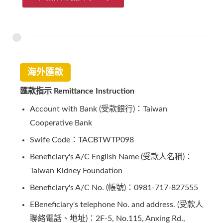
海外匯款
匯款指示 Remittance Instruction
Account with Bank (受款銀行)：Taiwan
Cooperative Bank
Swife Code：TACBTWTP098
Beneficiary's A/C English Name (受款人名稱)：
Taiwan Kidney Foundation
Beneficiary's A/C No. (帳號)：0981-717-827555
EBeneficiary's telephone No. and address. (受款人
聯絡電話、地址)：2F-5, No.115, Anxing Rd.,