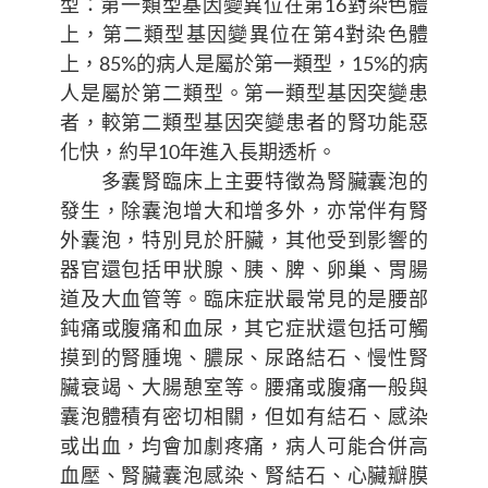
型：第一類型基因變異位在第16對染色體
上，第二類型基因變異位在第4對染色體
上，85%的病人是屬於第一類型，15%的病
人是屬於第二類型。第一類型基因突變患
者，較第二類型基因突變患者的腎功能惡
化快，約早10年進入長期透析。
多囊腎臨床上主要特徵為腎臟囊泡的
發生，除囊泡增大和增多外，亦常伴有腎
外囊泡，特別見於肝臟，其他受到影響的
器官還包括甲狀腺、胰、脾、卵巢、胃腸
道及大血管等。臨床症狀最常見的是腰部
鈍痛或腹痛和血尿，其它症狀還包括可觸
摸到的腎腫塊、膿尿、尿路結石、慢性腎
臟衰竭、大腸憩室等。腰痛或腹痛一般與
囊泡體積有密切相關，但如有結石、感染
或出血，均會加劇疼痛，病人可能合併高
血壓、腎臟囊泡感染、腎結石、心臟瓣膜