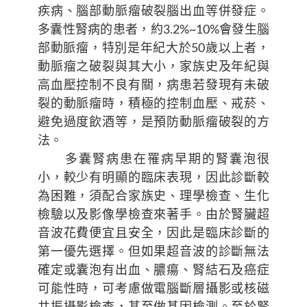
疾病、腦部動脈瘤破裂腦出血等併發症。
多囊性腎病的患者，約3.2%~10%會發生腦
部動脈瘤，特別是年紀大於50歲以上者，
動脈瘤之破裂與其大小，家族史及年紀與
高血壓控制不良有關，病患若發現有未破
裂的動脈瘤時，積極的控制血壓、戒菸、
避免過度飲酒等，是預防動脈瘤破裂的方
法。
多囊腎病患在罹病早期的腎囊泡很
小，較少有明顯的臨床表現，因此診斷較
為困難，須配合家族史、理學檢查、生化
檢驗以及影像學檢查來著手。由於腎臟超
音波花費便宜且安全，因此是臨床診斷的
第一優先選擇。但如果超音波的診斷無法
確定或囊泡有出血、膿瘍、腎結石及癌症
可能性時，可考慮做電腦斷層攝影或核磁