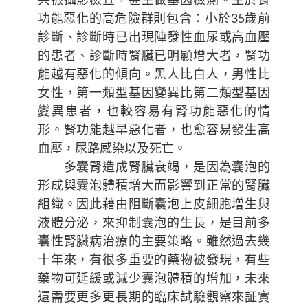
共振攝影檢查，甚至做基因檢測。至於腎
功能惡化的高危險群則包含：小於35歲前
診斷、診斷時已出現陣發性血尿或高血壓
的患者、診斷時腎臟已明顯增大者，腎功
能越有惡化的傾向。黑人比白人，男性比
女性，第一類型基因變異比第二類型基因
變異患者，也較容易有腎功能惡化的情
形。腎功能越早惡化者，也愈容易發生高
血壓，尿路感染以及死亡。
多囊腎造成腎臟衰竭，是因為囊泡的
形成與囊泡體積增大而影響到正常的腎臟
組織。因此藉由阻斷囊泡上皮細胞增生與
液體分泌，來抑制囊泡的生長，是目前多
囊性腎臟病治療的主要策略。雖然過去幾
十年來，有很多重要的藥物被發現，有些
藥物可延緩或減少囊泡體積的增加，未來
還需要更多更長期的臨床試驗觀察來証實