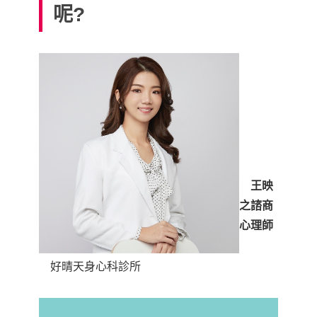
呢?
王映
之諮商
心理師
好晴天身心科診所