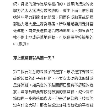
統，身體的運作是環環相扣的，腳掌所接受的衝
擊力若太大無法有效吸收時，會由下而上依序轉
嫁這些壓力到達其他關節，因而造成膝蓋或是腰
部壓力過大產生發炎疼痛。所以若是要用走路當
做運動，首先要選擇適合的場地地面。如果真的
找不到土地或是草地運動，可以選擇學校操場的
PU跑道。
穿上氣墊鞋就萬無一失？
第二個要注意的是鞋子的選擇。最好選擇穿鞋底
較軟較薄的鞋子來運動，不要穿太硬的休閒鞋或
是穿涼鞋。如果您的下肢關節已經有不舒服的症
狀，建議暫時要穿較能吸震的氣墊鞋，減少關節
筋肉進一步的衝擊傷害。但是若是您的下肢關節
沒有什麼大礙，那會建議您穿鞋底較軟的平底鞋