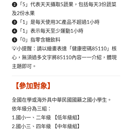
❷「5」代表天天攝取5蔬果，包括每天3份蔬菜
及2份水果
❸「1」是每天使用3C產品不超過1小時
❹「1」表示每天至少運動1小時
❺「0」指零含糖飲料
💡小提醒：請以繪畫表達「健康密碼85110」核
心，無須過多文字將85110內容一一介紹，體現
主題即可。
【參加對象】
全國在學或海外具中華民國國籍之國小學生。
依年級分為三組：
1.國小一、二年級 【低年級組】
2.國小三、四年級 【中年級組】