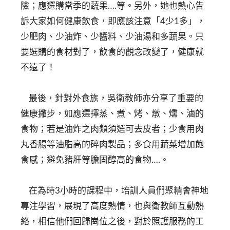
險；應選購當季的蔬果….等。另外，她也熱心告
訴大家如何健康飲食，即應該注意「4少1多」，
少肥肉、少油炸、少醬料、少油湯和多蔬果。只
要選購的食材對了，飲食的觀念改變了，健康就
不遠了！
最後，針對外食族，吳衛教師亦分享了重要的
健康撇步，如應選擇蒸、煮、烤、燉、燻、滷的
食物；若是油炸之肉類須選可去皮者；少食用肉
丸香腸等油脂高的碎肉製品；多食用蔬菜增加飽
食感；避免豬肝等膽固醇高的食物….。
在為時3小時的課程中，培訓人員們聚精會神地
專注學習，展現了高度熱情，也與衛教師互動熱
絡，相信他們回歸崗位之後，對於照護服務的工