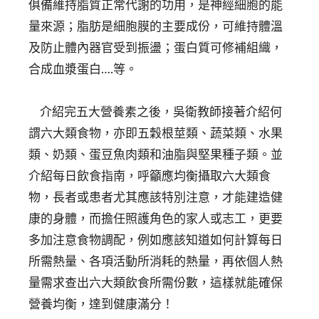
俱備維持脂質正常代謝的功用，是神經細胞的能
量來源；脂肪是細胞膜的主要成份，可維持體溫
及防止體內器官受到振盪；蛋白質可修補組織，
合成血漿蛋白….等。
介紹完五大營養素之後，吳衛教師接著介紹何
謂六大類食物，亦即五穀根莖類、蔬菜類、水果
類、奶類、蛋豆魚肉類和油脂與堅果種子類。並
介紹每日飲食指南，呼籲應均衡攝取六大類食
物，長者或患者尤其應該特別注意，才能建造健
康的身體，而擔任照護角色的家人或志工，更要
多加注意食物調配，例如應該知道如何計算每日
所需熱量、各項活動所消耗的熱量，再依個人熱
量需求查出六大類飲食所需份數，這樣就能確保
營養均衡，達到健康滿分！