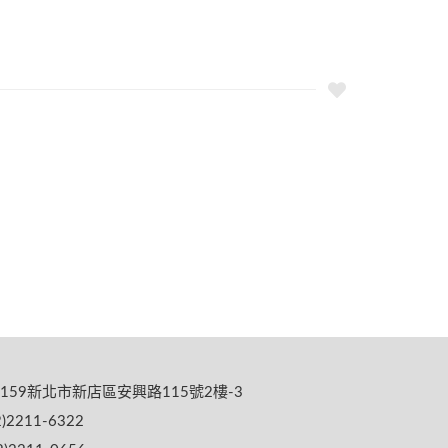
159新北市新店區安興路115號2樓-3
)2211-6322