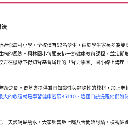
魔法
所迷你農村小學，全校僅有52名學生。由於學生家長多為雙
性病的風險。柯林國小每週安排一節健康教育課程，並定期
校方在機緣下得知腎基會辦理的「腎力學堂」國小線上講座
六年級之間。腎基會提供兼具知識性與趣味性的教材，加上老
最大的收穫就是學習健康密碼85110，這個口訣提醒他們如
己一天該喝幾瓶水，大家興奮地七嘴八舌開始討論，檢視彼