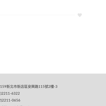
159新北市新店區安興路115號2樓-3
)2211-6322
)2211-0656