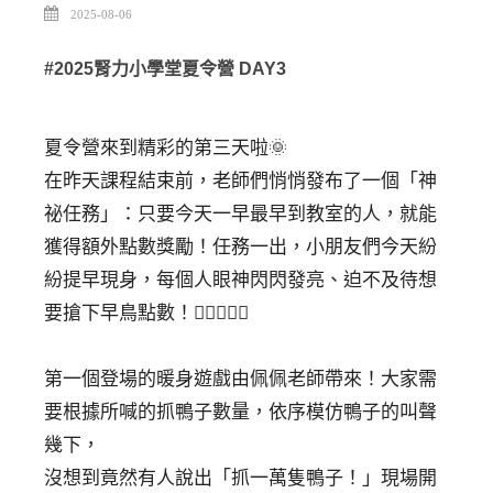
2025-08-06
#2025腎力小學堂夏令營 DAY3⁣
夏令營來到精彩的第三天啦🌞⁣
在昨天課程結束前，老師們悄悄發布了一個「神
祕任務」：只要今天一早最早到教室的人，就能
獲得額外點數獎勵！任務一出，小朋友們今天紛
紛提早現身，每個人眼神閃閃發亮、迫不及待想
要搶下早鳥點數！🏃‍♀️🏃‍♂️✨⁣
第一個登場的暖身遊戲由佩佩老師帶來！大家需
要根據所喊的抓鴨子數量，依序模仿鴨子的叫聲
幾下，⁣
沒想到竟然有人說出「抓一萬隻鴨子！」現場開