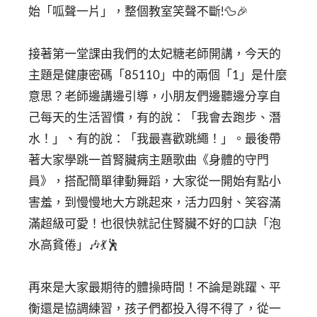
始「呱聲一片」，整個教室笑聲不斷!🦆🎉⁣
接著第一堂課由我們的太妃糖老師開講，今天的
主題是健康密碼「85110」中的兩個「1」是什麼
意思？老師邊講邊引導，小朋友們邊聽邊分享自
己每天的生活習慣，有的說：「我會去跑步、潛
水！」、有的說：「我最喜歡跳繩！」。最後帶
著大家學跳一首腎臟病主題歌曲《身體的守門
員》，搭配簡單律動舞蹈，大家從一開始有點小
害羞，到慢慢地大方跳起來，活力四射、笑容滿
滿超級可愛！也很快就記住腎臟不好的口訣「泡
水高貧倦」🎶💃🕺⁣
再來是大家最期待的體操時間！不論是跳躍、平
衡還是協調練習，孩子們都投入得不得了，從一