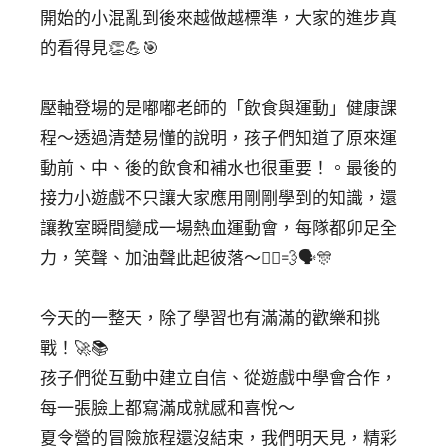
開始的小混亂到後來越做越標準，大家的進步真
的看得見👏💪🎯⁣
壓軸登場的是嘟嘟老師的「飲食與運動」健康課
程～透過清楚易懂的說明，孩子們知道了原來運
動前、中、後的飲食和補水也很重要！。最後的
接力小遊戲不只讓大家應用剛剛學到的知識，還
讓教室瞬間變成一場熱血運動會，每隊都卯足全
力，笑聲、加油聲此起彼落～🏃‍♂️💨🗣️🎊⁣
今天的一整天，除了學習也有滿滿的歡樂和挑
戰！🚀📚⁣
孩子們從互動中建立自信、從遊戲中學會合作，
每一張臉上都寫滿成就感和喜悅～⁣
夏令營的冒險旅程還沒結束，我們明天見，精彩