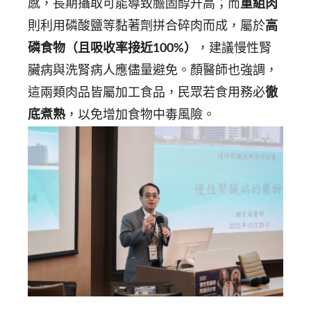
感，長期攝取可能導致膽固醇升高；而
重組肉
則利用磷酸鹽等黏著劑拼合碎肉而成，屬於
高
磷食物（且吸收率接近100%）
，建議慢性腎
臟病與洗腎病人應儘量避免。顏醫師也強調，
這兩類肉品皆屬加工食品，民眾若食用務必
徹
底煮熟
，以免增加食物中毒風險。