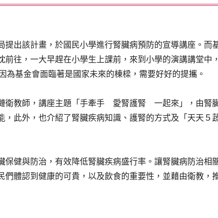
出該計畫，於國民小學進行腎臟病預防的宣導講座。而基金
忱前往，一大早趕在小學生上課前，來到小學的演講講堂中
兢，因為基金會面臨著是國家未來的棟樑，需要好好的提
衛教師，講座主題「手牽手 愛腎護腎 一起來」，由腎臟
能，此外，也介紹了腎臟疾病知識、護腎的方式及「天天５
保健與防治，有效降低腎臟疾病盛行率。讓腎臟病防治相關
民們體認到健康的可貴，以及飲食的重要性，並藉由衛教，