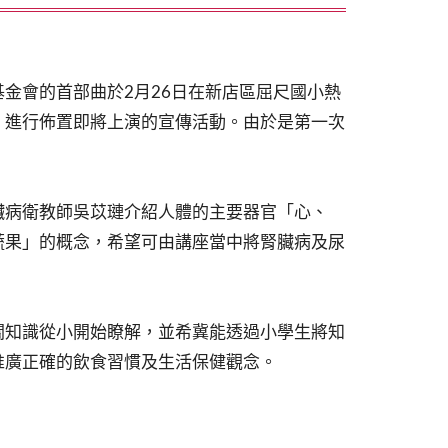
會的首部曲於2月26日在新店區屈尺國小熱
，進行佈置即將上演的宣傳活動。由於是第一次
攜。
病衛教師吳苡璉介紹人體的主要器官「心、
蔬果」的概念，希望可由講座當中將腎臟病及尿
知識從小開始瞭解，並希冀能透過小學生將知
推廣正確的飲食習慣及生活保健觀念。