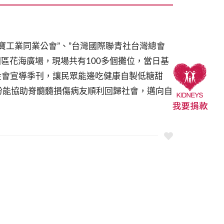
寶工業同業公會”、”台灣國際聯青社台灣總會
區花海廣場，現場共有100多個攤位，當日基
金會宣導季刊，讓民眾能邊吃健康自製低糖甜
盼能協助脊髓髓損傷病友順利回歸社會，邁向自