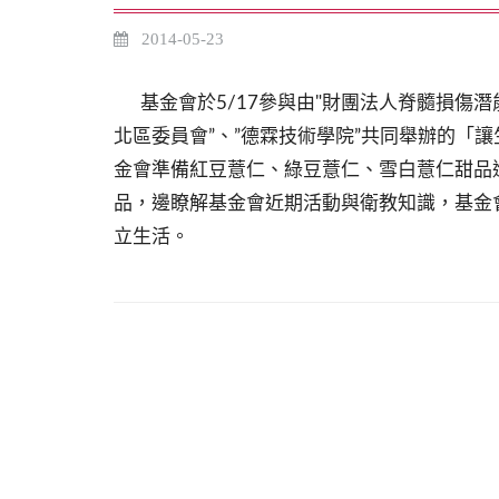
2014-05-23
基金會於5/17參與由"財團法人脊髓損傷潛
北區委員會”、”德霖技術學院”共同舉辦的「
金會準備紅豆薏仁、綠豆薏仁、雪白薏仁甜品進
品，邊瞭解基金會近期活動與衛教知識，基金
立生活。