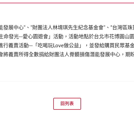
能發展中心"、"財團法人林堉琪先生紀念基金會"、”台灣區珠
讓生命發光─愛心園遊會」活動，活動地點於台北市花博圓山園
行義賣活動─「吃喝玩Love做公益」，並發給購買民眾基
會將義賣所得全數捐給財團法人脊髓損傷潛能發展中心，期
回列表