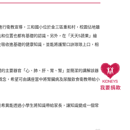
進行衛教宣導，三和國小位於金三區重和村，校園佔地雖
和位置也都有基礎的認識。另外，在「天天5蔬果」繪
友吸收進基礎的健康知識，並能將護腎口訣琅琅上口，相
的主要器官「心、肺、肝、胃、腎」並簡潔的講解該器
的概念，希望可由講座當中將腎臟病及尿酸飲食衛教帶給小
希冀能透過小學生將知識帶給家長，讓知識變成一個常