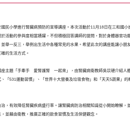
國民小學進行腎臟病預防的宣導講座。本次活動於11月18日在三和國小
對於活動的參與度相當踴躍，不但積極回答講師的提問，對於身體器官功能
，並舉一反三，舉例出生活中各種常見的水果。希望此次的講座能讓小朋
正確的生活方式。
主題「手牽手 愛腎護腎 一起來」，由腎臟病衛教師吳苡璉介紹人體
、「531運動習慣」、「世界十大營養及垃圾食物」和「天天5蔬果」
，有效降低腎臟疾病盛行率。讓腎臟病防治相關知識從小開始瞭解，並
性，並藉由衛教，推廣正確的飲食習慣及生活保健觀念。