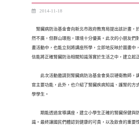
2014-11-18
腎臟病防治基金會向新北市政府教育局提出該計畫，於
然不廣，但群山環抱，環境十分優美。此次的小朋友們
畫活動中，也能立刻將講座所學，立即地反映於圖畫中
信能將正確腎臟防治相關知識落實於生活之中，建立起
此次活動邀請到腎臟病防治基金會吳苡璉衛教師，講座
官主要功能，此外，也介紹了腎臟疾病知識、護腎的方式
學學生。
期能透過宣導講座，建立小學生正確的腎臟保健與防治
識。最終讓國民們體認到健康的可貴，以及飲食的重要