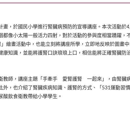
計畫，於國民小學進行腎臟病預防的宣導講座。本次活動於4
個都像小太陽一般活力四射，對於活動的參與度相當踴躍，
果」繪畫活動中，也能立刻將講座所學，立即地反映於圖畫
健康知識，並能將護腎口訣琅琅上口，相信能將正確腎臟防
教師，講座主題「手牽手 愛腎護腎 一起來」，由腎臟病
此外，也介紹了腎臟疾病知識、護腎的方式、「531運動習
尿酸飲食衛教帶給小學學生。