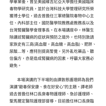
學畢業後，曾至美國維吉尼亞大學擔任美國臨床
毒物學研究員，並於台灣科技大學管理研究所榮
獲博士學位，過去曾擔任三軍總醫院毒物中心主
任、內科部主任，國防醫學院教務處教務長以及
台灣腎臟醫學會理事長。在本場講座中，林醫生
除講述腎臟病的症狀與預防之道外，也特別敦請
家族史有三高(高血壓，高血糖，高血脂)、肥胖、
尿酸….等，應特別提高警覺，另外亂吃藥品、聽
信偏方，亦是造成腎臟病的因素，呼籲大家務必
避免。
本場演講的下半場則由譚敦慈護理師為我們
演講”避毒保安康、食在好安心”的主題。譚老師
過去曾擔任林口長庚毒物護理師、急診護理師、
聖馬爾定醫院護理部督導，目前擔任林口長庚臨