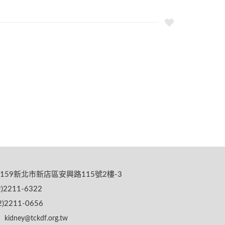
159新北市新店區安興路115號2樓-3
)2211-6322
)2211-0656
kidney@tckdf.org.tw