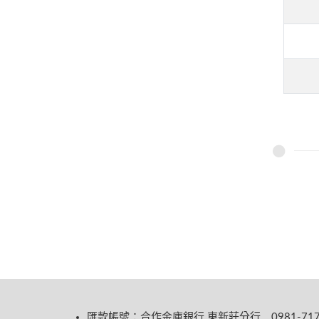
匯款帳號：合作金庫銀行 東新莊分行 0981-717-