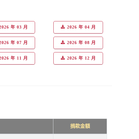
2026 年 03 月
2026 年 04 月
2026 年 07 月
2026 年 08 月
2026 年 11 月
2026 年 12 月
捐款金額