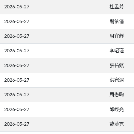
2026-05-27
杜孟芳
2026-05-27
謝依儒
2026-05-27
周宜靜
2026-05-27
李昭瑾
2026-05-27
張祐甄
2026-05-27
洪宛渝
2026-05-27
周懋昀
2026-05-27
邱經堯
2026-05-27
戴湞霓