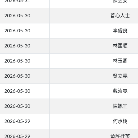
2026-05-31
陳昱安
2026-05-30
善心人士
2026-05-30
李俊良
2026-05-30
林國順
2026-05-30
林玉卿
2026-05-30
吳立堯
2026-05-30
戴湞霓
2026-05-30
陳姵宜
2026-05-29
何承栩
2026-05-29
黃許桂英