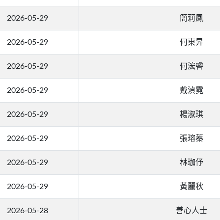
2026-05-29
簡莉鳳
2026-05-29
何東昇
2026-05-29
何浤睿
2026-05-29
戴湞霓
2026-05-29
楊淑琪
2026-05-29
張瑢蓁
2026-05-29
林珈伃
2026-05-29
黃麗秋
2026-05-28
善心人士